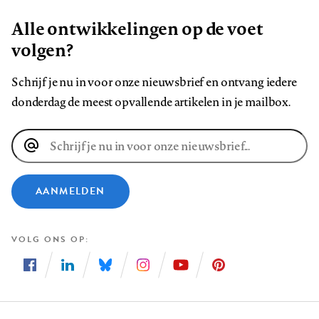
Alle ontwikkelingen op de voet
volgen?
Schrijf je nu in voor onze nieuwsbrief en ontvang iedere
donderdag de meest opvallende artikelen in je mailbox.
E-
mailadres
AANMELDEN
VOLG ONS OP
Volg
Volg
Volg
Volg
Volg
Volg
ons
ons
ons
ons
ons
ons