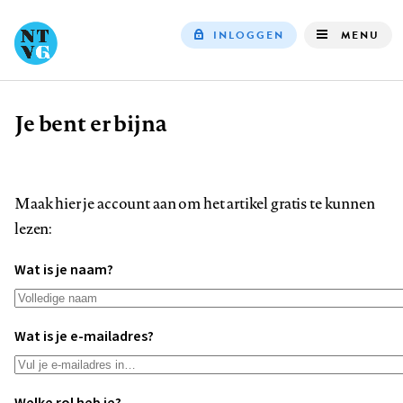
INLOGGEN
MENU
Top
navigation
Je bent er bijna
Kruimelpad
Maak hier je account aan om het artikel gratis te kunnen
lezen:
Wat is je naam?
Wat is je e-mailadres?