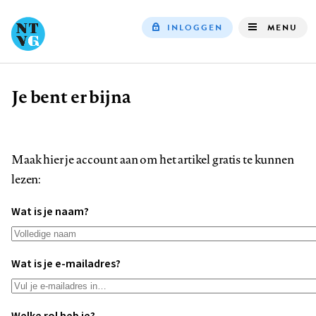
INLOGGEN
MENU
Top
navigation
Je bent er bijna
Kruimelpad
Maak hier je account aan om het artikel gratis te kunnen
lezen:
Wat is je naam?
Wat is je e-mailadres?