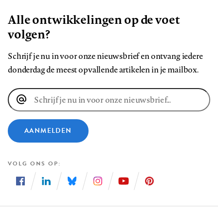
Alle ontwikkelingen op de voet
volgen?
Schrijf je nu in voor onze nieuwsbrief en ontvang iedere
donderdag de meest opvallende artikelen in je mailbox.
E-
mailadres
AANMELDEN
VOLG ONS OP
Volg
Volg
Volg
Volg
Volg
Volg
ons
ons
ons
ons
ons
ons