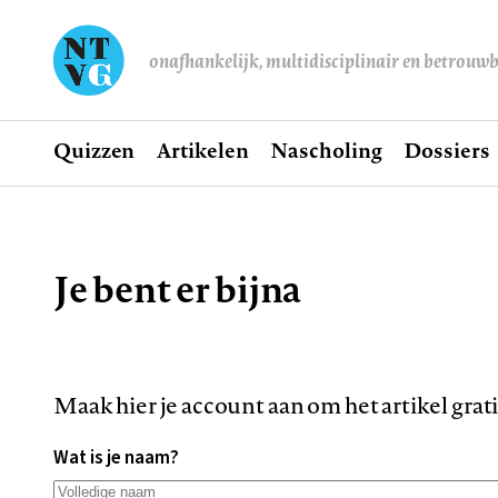
onafhankelijk, multidisciplinair en betrouw
Home
Quizzen
Artikelen
Nascholing
Dossiers
Hoofdnavigatie
Je bent er bijna
Kruimelpad
Maak hier je account aan om het artikel grat
Wat is je naam?