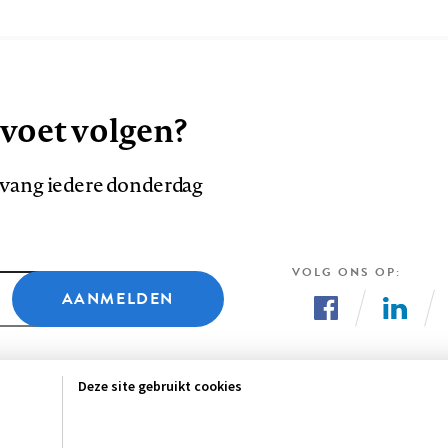
 voet volgen?
ntvang iedere donderdag
VOLG ONS OP
AANMELDEN
Volg
Volg
ons
ons
Deze site gebruikt cookies
op
op
Facebook
LinkedI