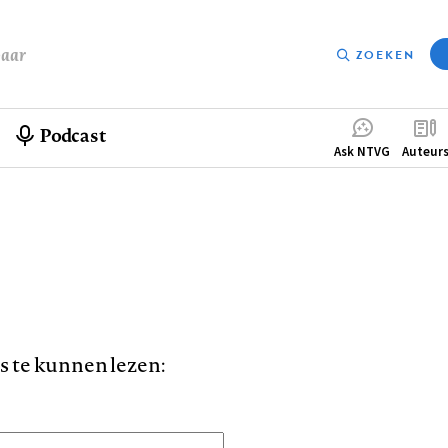
baar
ZOEKEN
Podcast
Compleme
Ask NTVG
Auteur
menu
is te kunnen lezen: