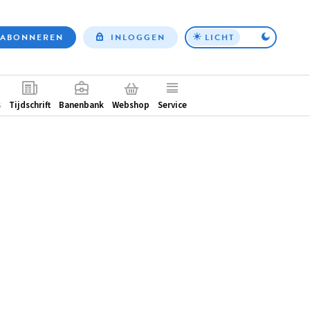
ABONNEREN
INLOGGEN
LICHT
Top
nav
ntair
s
Tijdschrift
Banenbank
Webshop
Service