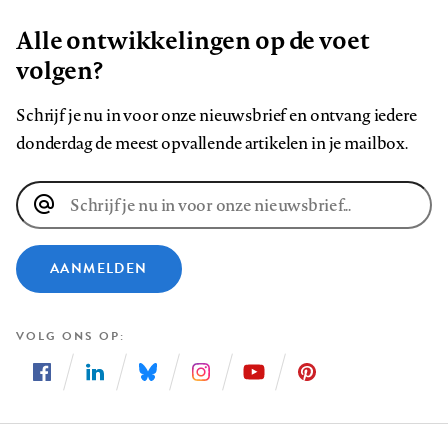
Alle ontwikkelingen op de voet
volgen?
Schrijf je nu in voor onze nieuwsbrief en ontvang iedere
donderdag de meest opvallende artikelen in je mailbox.
E-
mailadres
AANMELDEN
VOLG ONS OP
Volg
Volg
Volg
Volg
Volg
Volg
ons
ons
ons
ons
ons
ons