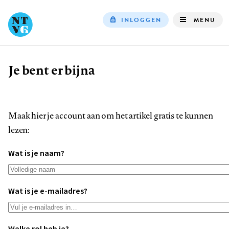
INLOGGEN
MENU
Top
navigation
Je bent er bijna
Kruimelpad
Maak hier je account aan om het artikel gratis te kunnen
lezen:
Wat is je naam?
Wat is je e-mailadres?