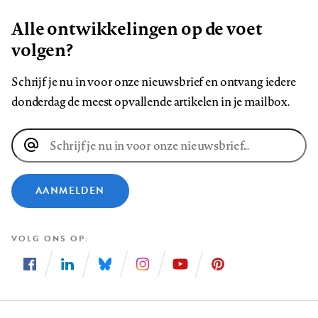
Alle ontwikkelingen op de voet
volgen?
Schrijf je nu in voor onze nieuwsbrief en ontvang iedere
donderdag de meest opvallende artikelen in je mailbox.
E-
mailadres
AANMELDEN
VOLG ONS OP
Volg
Volg
Volg
Volg
Volg
Volg
ons
ons
ons
ons
ons
ons