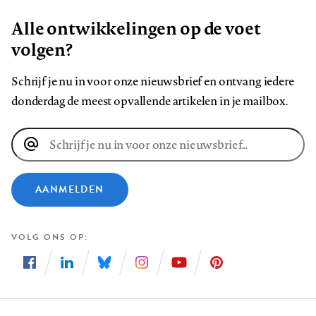
Alle ontwikkelingen op de voet
volgen?
Schrijf je nu in voor onze nieuwsbrief en ontvang iedere
donderdag de meest opvallende artikelen in je mailbox.
E-
mailadres
AANMELDEN
VOLG ONS OP
Volg
Volg
Volg
Volg
Volg
Volg
ons
ons
ons
ons
ons
ons