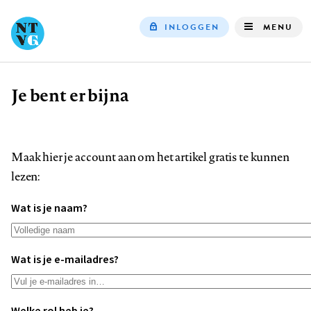
INLOGGEN
MENU
Top
navigation
Je bent er bijna
Kruimelpad
Maak hier je account aan om het artikel gratis te kunnen
lezen:
Wat is je naam?
Wat is je e-mailadres?