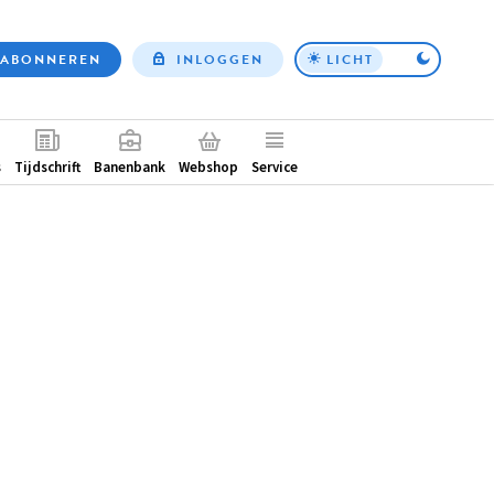
ABONNEREN
INLOGGEN
LICHT
Top
nav
ntair
s
Tijdschrift
Banenbank
Webshop
Service