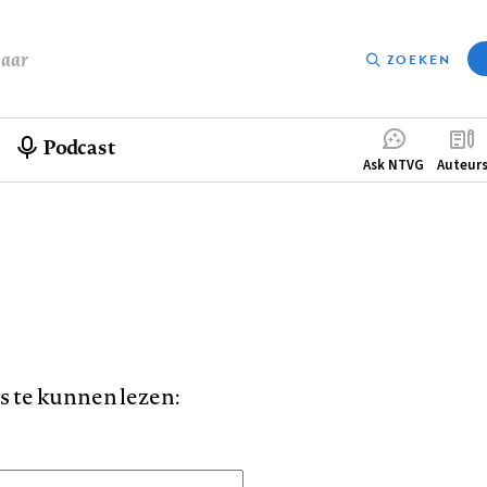
baar
ZOEKEN
Podcast
Compleme
Ask NTVG
Auteur
menu
is te kunnen lezen: