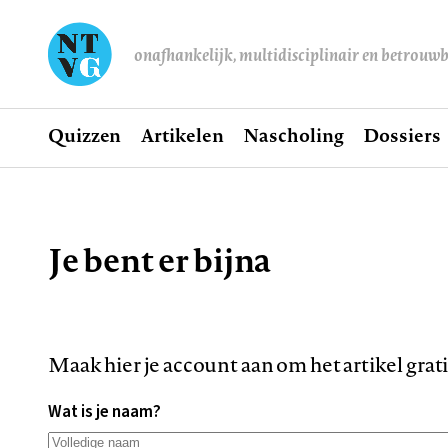
onafhankelijk, multidisciplinair en betrouw
Home
Quizzen
Artikelen
Nascholing
Dossiers
Hoofdnavigatie
Je bent er bijna
Kruimelpad
Maak hier je account aan om het artikel grat
Wat is je naam?