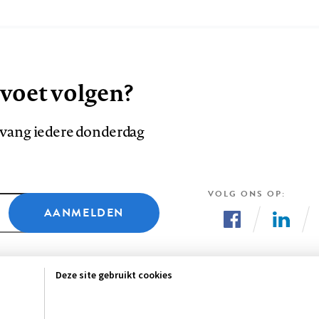
 voet volgen?
ntvang iedere donderdag
VOLG ONS OP
AANMELDEN
Volg
Volg
ons
ons
Deze site gebruikt cookies
op
op
Facebook
LinkedI