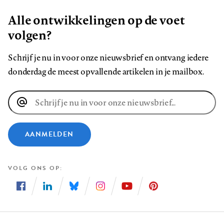
Alle ontwikkelingen op de voet
volgen?
Schrijf je nu in voor onze nieuwsbrief en ontvang iedere
donderdag de meest opvallende artikelen in je mailbox.
E-
mailadres
AANMELDEN
VOLG ONS OP
Volg
Volg
Volg
Volg
Volg
Volg
ons
ons
ons
ons
ons
ons