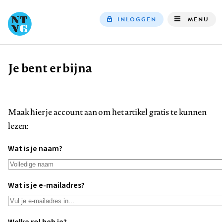
INLOGGEN
MENU
Top
navigation
Je bent er bijna
Kruimelpad
Maak hier je account aan om het artikel gratis te kunnen
lezen:
Wat is je naam?
Wat is je e-mailadres?