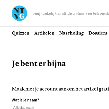
onafhankelijk, multidisciplinair en betrouw
Home
Quizzen
Artikelen
Nascholing
Dossiers
Hoofdnavigatie
Je bent er bijna
Kruimelpad
Maak hier je account aan om het artikel grat
Wat is je naam?