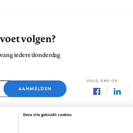
 voet volgen?
ntvang iedere donderdag
VOLG ONS OP
AANMELDEN
Volg
Volg
ons
ons
Deze site gebruikt cookies
op
op
Facebook
LinkedI