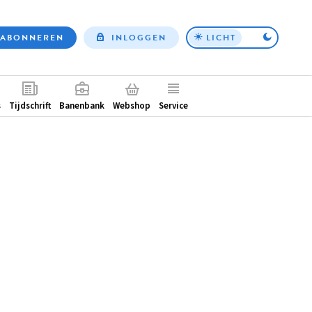
ABONNEREN
INLOGGEN
LICHT
Top
nav
ntair
s
Tijdschrift
Banenbank
Webshop
Service