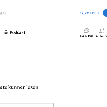
baar
ZOEKEN
Podcast
Compleme
Ask NTVG
Auteur
menu
is te kunnen lezen: