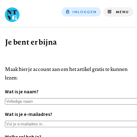
INLOGGEN
MENU
Top
navigation
Je bent er bijna
Kruimelpad
Maak hier je account aan om het artikel gratis te kunnen
lezen:
Wat is je naam?
Wat is je e-mailadres?