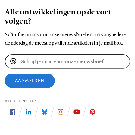
Alle ontwikkelingen op de voet
volgen?
Schrijf je nu in voor onze nieuwsbrief en ontvang iedere
donderdag de meest opvallende artikelen in je mailbox.
E-
mailadres
AANMELDEN
VOLG ONS OP
Volg
Volg
Volg
Volg
Volg
Volg
ons
ons
ons
ons
ons
ons