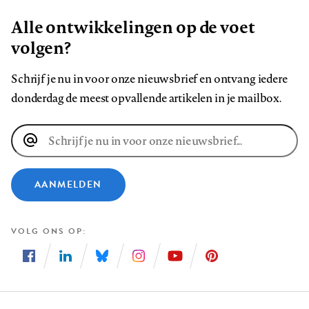
Alle ontwikkelingen op de voet
volgen?
Schrijf je nu in voor onze nieuwsbrief en ontvang iedere
donderdag de meest opvallende artikelen in je mailbox.
E-
mailadres
AANMELDEN
VOLG ONS OP
Volg
Volg
Volg
Volg
Volg
Volg
ons
ons
ons
ons
ons
ons