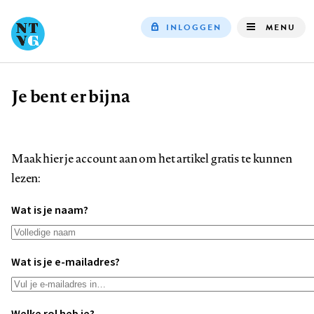
INLOGGEN
MENU
Top
navigation
Je bent er bijna
Kruimelpad
Maak hier je account aan om het artikel gratis te kunnen
lezen:
Wat is je naam?
Wat is je e-mailadres?