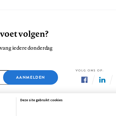
 voet volgen?
ntvang iedere donderdag
VOLG ONS OP
AANMELDEN
Volg
Volg
ons
ons
Deze site gebruikt cookies
op
op
Facebook
LinkedI
Me