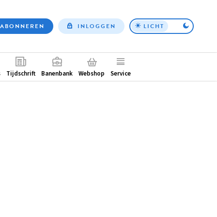
ABONNEREN
INLOGGEN
LICHT
Top
nav
ntair
s
Tijdschrift
Banenbank
Webshop
Service