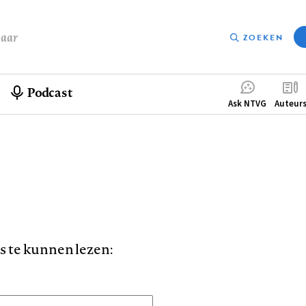
baar
ZOEKEN
Podcast
Compleme
Ask NTVG
Auteur
menu
is te kunnen lezen: