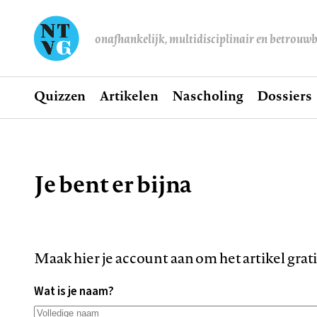
onafhankelijk, multidisciplinair en betrouw
Home
Quizzen
Artikelen
Nascholing
Dossiers
Hoofdnavigatie
Je bent er bijna
Kruimelpad
Maak hier je account aan om het artikel grat
Wat is je naam?