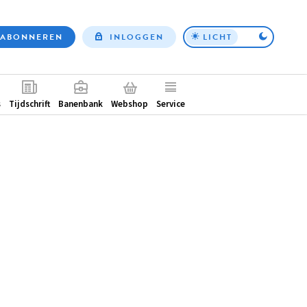
ABONNEREN
INLOGGEN
LICHT
Top
nav
ntair
s
Tijdschrift
Banenbank
Webshop
Service