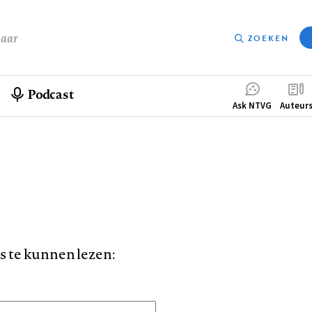
baar
ZOEKEN
Podcast
Compleme
Ask NTVG
Auteur
menu
is te kunnen lezen: