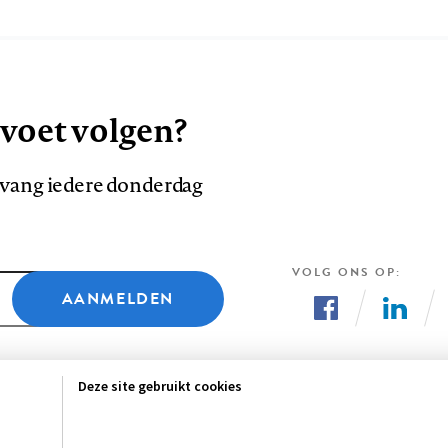
 voet volgen?
ntvang iedere donderdag
VOLG ONS OP
AANMELDEN
Volg
Volg
ons
ons
Deze site gebruikt cookies
op
op
Facebook
LinkedI