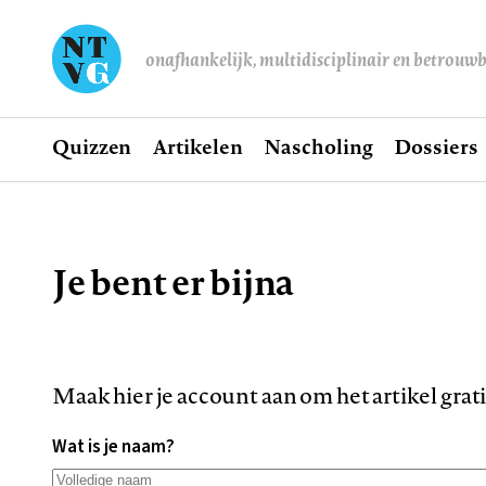
onafhankelijk, multidisciplinair en betrouw
Home
Quizzen
Artikelen
Nascholing
Dossiers
Hoofdnavigatie
Je bent er bijna
Kruimelpad
Maak hier je account aan om het artikel grat
Wat is je naam?