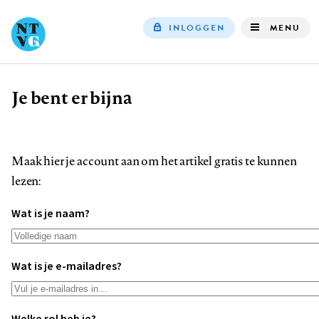
INLOGGEN
MENU
Top
navigation
Je bent er bijna
Kruimelpad
Maak hier je account aan om het artikel gratis te kunnen
lezen:
Wat is je naam?
Wat is je e-mailadres?