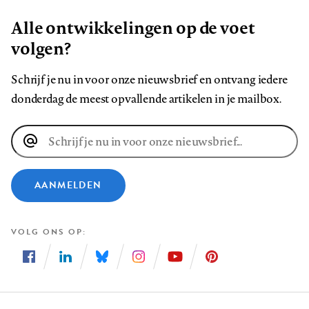
Alle ontwikkelingen op de voet
volgen?
Schrijf je nu in voor onze nieuwsbrief en ontvang iedere
donderdag de meest opvallende artikelen in je mailbox.
E-
mailadres
AANMELDEN
VOLG ONS OP
Volg
Volg
Volg
Volg
Volg
Volg
ons
ons
ons
ons
ons
ons