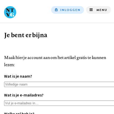
INLOGGEN
MENU
Top
navigation
Je bent er bijna
Kruimelpad
Maak hier je account aan om het artikel gratis te kunnen
lezen:
Wat is je naam?
Wat is je e-mailadres?