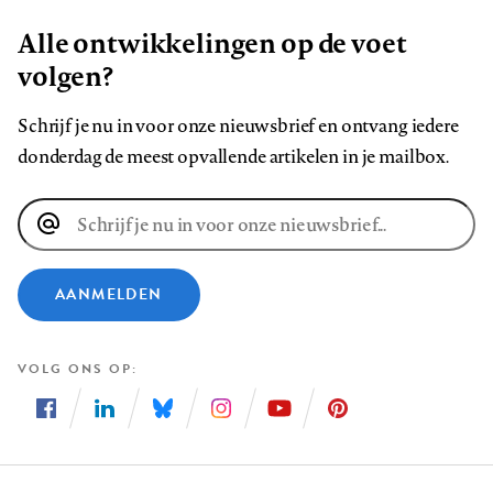
Alle ontwikkelingen op de voet
volgen?
Schrijf je nu in voor onze nieuwsbrief en ontvang iedere
donderdag de meest opvallende artikelen in je mailbox.
E-
mailadres
AANMELDEN
VOLG ONS OP
Volg
Volg
Volg
Volg
Volg
Volg
ons
ons
ons
ons
ons
ons