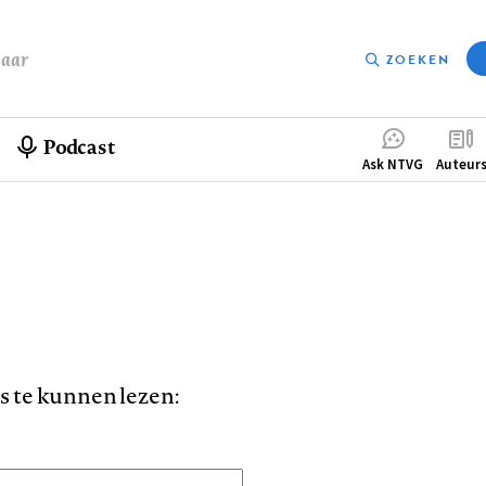
baar
ZOEKEN
Podcast
Compleme
Ask NTVG
Auteur
menu
is te kunnen lezen: