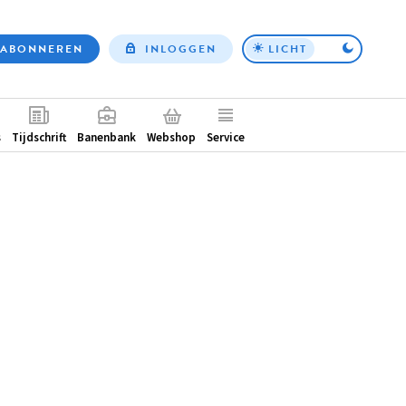
ABONNEREN
INLOGGEN
LICHT
Top
nav
ntair
s
Tijdschrift
Banenbank
Webshop
Service