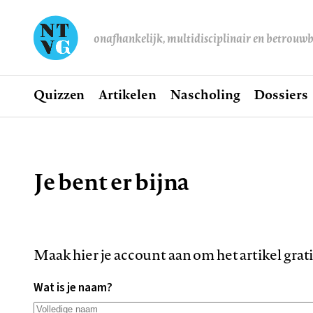
onafhankelijk, multidisciplinair en betrouw
Home
Quizzen
Artikelen
Nascholing
Dossiers
Hoofdnavigatie
Je bent er bijna
Kruimelpad
Maak hier je account aan om het artikel grat
Wat is je naam?