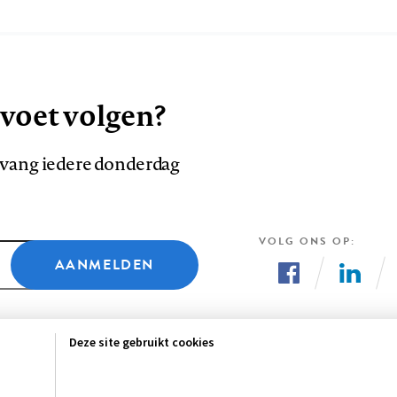
 voet volgen?
ntvang iedere donderdag
VOLG ONS OP
AANMELDEN
Volg
Volg
ons
ons
Deze site gebruikt cookies
op
op
Facebook
LinkedI