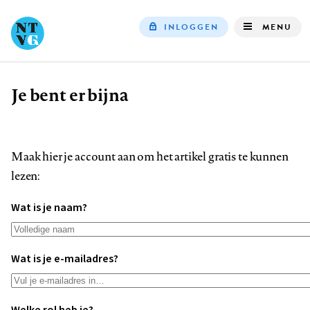
INLOGGEN
MENU
Top
navigation
Je bent er bijna
Kruimelpad
Maak hier je account aan om het artikel gratis te kunnen
lezen:
Wat is je naam?
Wat is je e-mailadres?