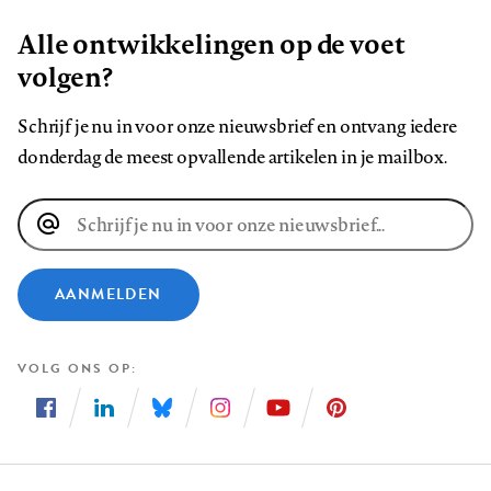
Alle ontwikkelingen op de voet
volgen?
Schrijf je nu in voor onze nieuwsbrief en ontvang iedere
donderdag de meest opvallende artikelen in je mailbox.
E-
mailadres
AANMELDEN
VOLG ONS OP
Volg
Volg
Volg
Volg
Volg
Volg
ons
ons
ons
ons
ons
ons