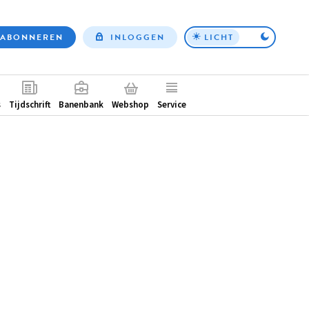
ABONNEREN
INLOGGEN
LICHT
Top
nav
ntair
s
Tijdschrift
Banenbank
Webshop
Service