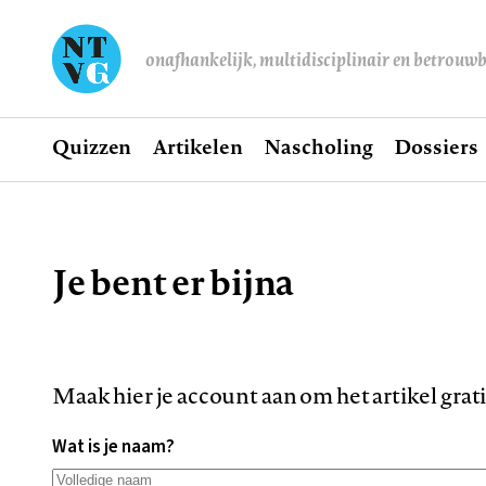
onafhankelijk, multidisciplinair en betrouw
Home
Quizzen
Artikelen
Nascholing
Dossiers
Hoofdnavigatie
Je bent er bijna
Kruimelpad
Maak hier je account aan om het artikel grat
Wat is je naam?