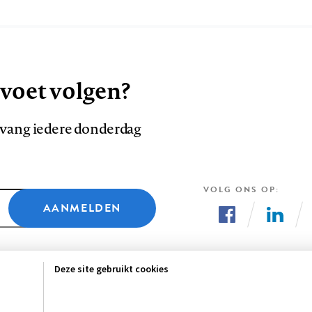
 voet volgen?
ntvang iedere donderdag
VOLG ONS OP
AANMELDEN
Volg
Volg
ons
ons
Deze site gebruikt cookies
op
op
Facebook
LinkedI