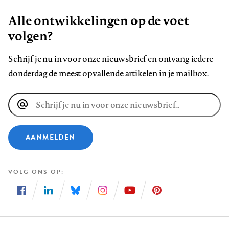
Alle ontwikkelingen op de voet
volgen?
Schrijf je nu in voor onze nieuwsbrief en ontvang iedere
donderdag de meest opvallende artikelen in je mailbox.
E-
mailadres
AANMELDEN
VOLG ONS OP
Volg
Volg
Volg
Volg
Volg
Volg
ons
ons
ons
ons
ons
ons