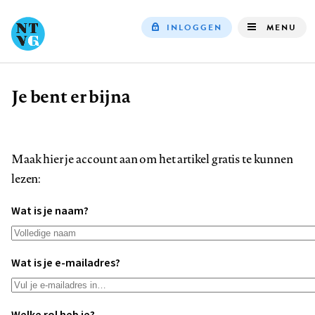
INLOGGEN
MENU
Top
navigation
Je bent er bijna
Kruimelpad
Maak hier je account aan om het artikel gratis te kunnen
lezen:
Wat is je naam?
Wat is je e-mailadres?