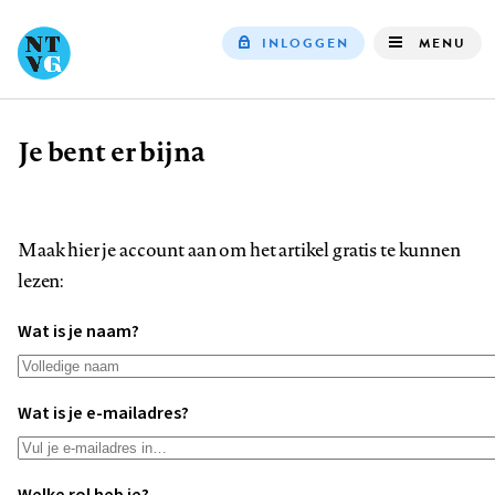
INLOGGEN
MENU
Top
navigation
Je bent er bijna
Kruimelpad
Maak hier je account aan om het artikel gratis te kunnen
lezen:
Wat is je naam?
Wat is je e-mailadres?