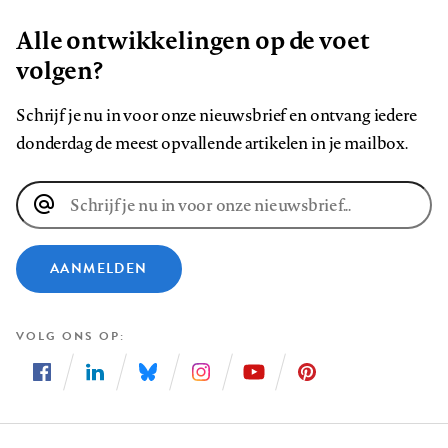
Alle ontwikkelingen op de voet
volgen?
Schrijf je nu in voor onze nieuwsbrief en ontvang iedere
donderdag de meest opvallende artikelen in je mailbox.
E-
mailadres
AANMELDEN
VOLG ONS OP
Volg
Volg
Volg
Volg
Volg
Volg
ons
ons
ons
ons
ons
ons