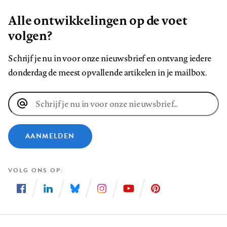
Alle ontwikkelingen op de voet
volgen?
Schrijf je nu in voor onze nieuwsbrief en ontvang iedere
donderdag de meest opvallende artikelen in je mailbox.
E-
mailadres
AANMELDEN
VOLG ONS OP
Volg
Volg
Volg
Volg
Volg
Volg
ons
ons
ons
ons
ons
ons