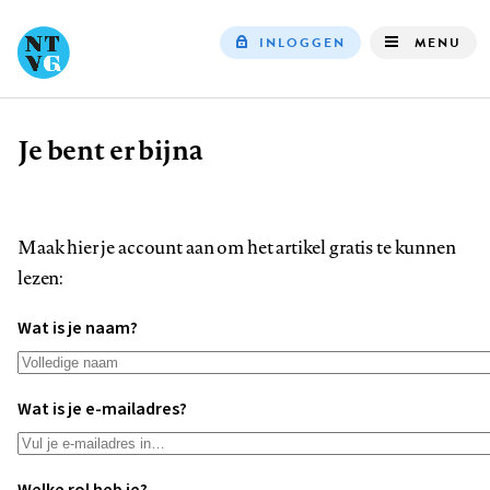
INLOGGEN
MENU
Top
navigation
Je bent er bijna
Kruimelpad
Maak hier je account aan om het artikel gratis te kunnen
lezen:
Wat is je naam?
Wat is je e-mailadres?