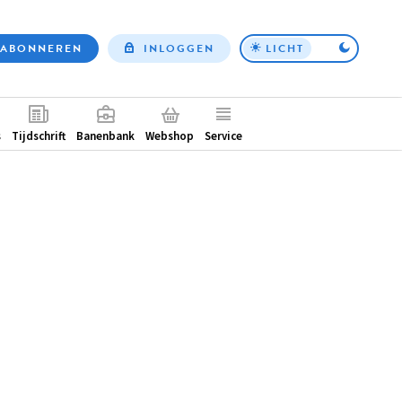
ABONNEREN
INLOGGEN
LICHT
Top
nav
ntair
s
Tijdschrift
Banenbank
Webshop
Service