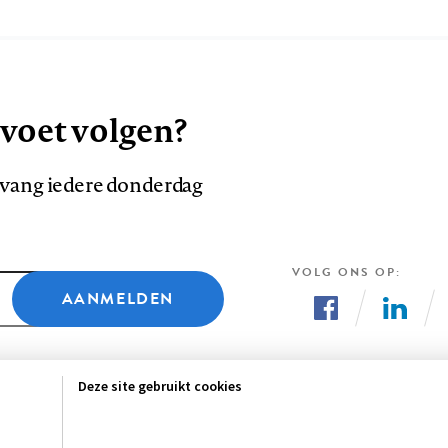
 voet volgen?
ntvang iedere donderdag
VOLG ONS OP
AANMELDEN
Volg
Volg
ons
ons
Deze site gebruikt cookies
op
op
Facebook
LinkedI