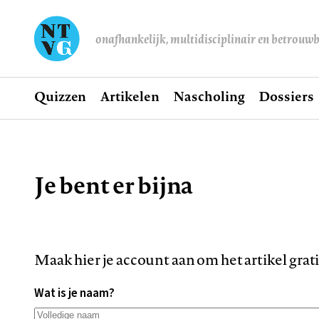
onafhankelijk, multidisciplinair en betrouw
Home
Quizzen
Artikelen
Nascholing
Dossiers
Hoofdnavigatie
Je bent er bijna
Kruimelpad
Maak hier je account aan om het artikel grat
Wat is je naam?