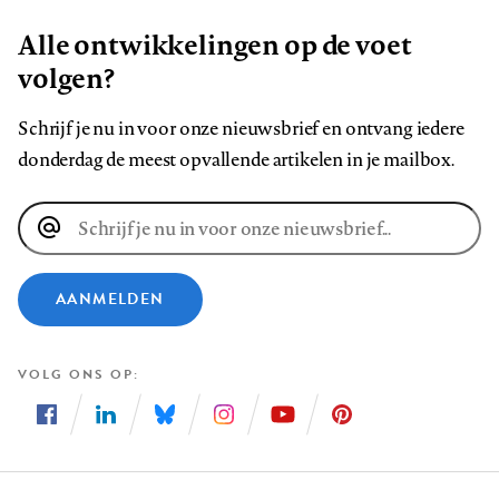
Alle ontwikkelingen op de voet
volgen?
Schrijf je nu in voor onze nieuwsbrief en ontvang iedere
donderdag de meest opvallende artikelen in je mailbox.
E-
mailadres
AANMELDEN
VOLG ONS OP
Volg
Volg
Volg
Volg
Volg
Volg
ons
ons
ons
ons
ons
ons