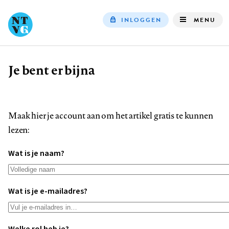
INLOGGEN
MENU
Top
navigation
Je bent er bijna
Kruimelpad
Maak hier je account aan om het artikel gratis te kunnen
lezen:
Wat is je naam?
Wat is je e-mailadres?