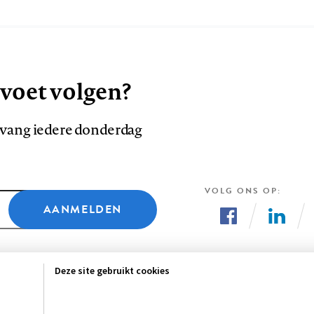
 voet volgen?
ntvang iedere donderdag
VOLG ONS OP
AANMELDEN
Volg
Volg
ons
ons
Deze site gebruikt cookies
op
op
Facebook
LinkedI