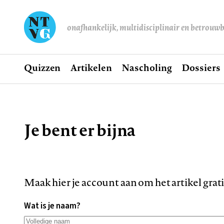
onafhankelijk, multidisciplinair en betrouw
Home
Quizzen
Artikelen
Nascholing
Dossiers
Hoofdnavigatie
Je bent er bijna
Kruimelpad
Maak hier je account aan om het artikel grat
Wat is je naam?