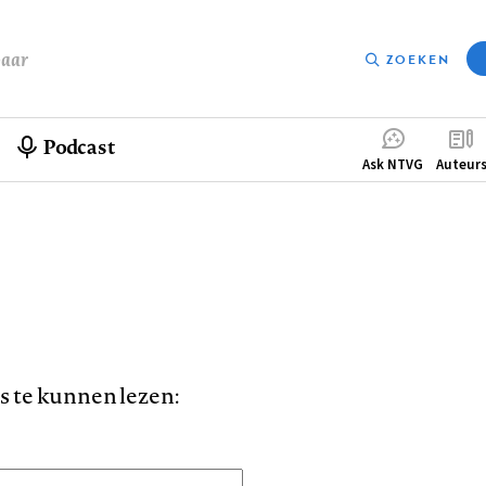
baar
ZOEKEN
Podcast
Compleme
Ask NTVG
Auteur
menu
is te kunnen lezen: