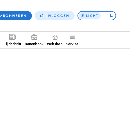
ABONNEREN
INLOGGEN
LICHT
Top
nav
ntair
s
Tijdschrift
Banenbank
Webshop
Service