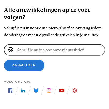
Alle ontwikkelingen op de voet
volgen?
Schrijf je nu in voor onze nieuwsbrief en ontvang iedere
donderdag de meest opvallende artikelen in je mailbox.
E-
mailadres
AANMELDEN
VOLG ONS OP
Volg
Volg
Volg
Volg
Volg
Volg
ons
ons
ons
ons
ons
ons