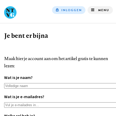
INLOGGEN
MENU
Top
navigation
Je bent er bijna
Kruimelpad
Maak hier je account aan om het artikel gratis te kunnen
lezen:
Wat is je naam?
Wat is je e-mailadres?