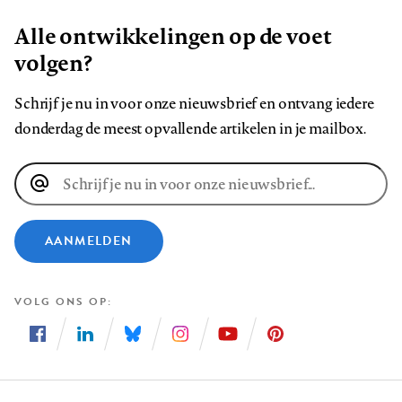
Alle ontwikkelingen op de voet
volgen?
Schrijf je nu in voor onze nieuwsbrief en ontvang iedere
donderdag de meest opvallende artikelen in je mailbox.
E-
mailadres
AANMELDEN
VOLG ONS OP
Volg
Volg
Volg
Volg
Volg
Volg
ons
ons
ons
ons
ons
ons