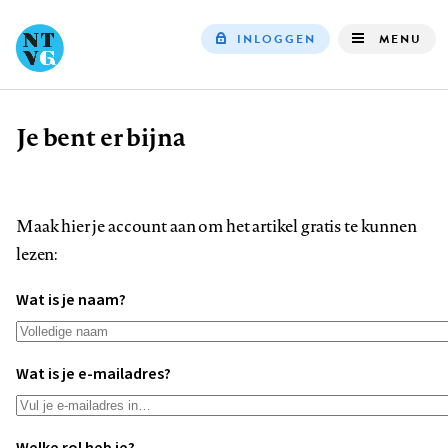
INLOGGEN
MENU
Top
navigation
Je bent er bijna
Kruimelpad
Maak hier je account aan om het artikel gratis te kunnen
lezen:
Wat is je naam?
Wat is je e-mailadres?