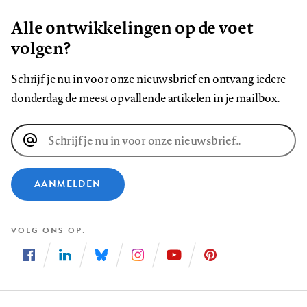
Alle ontwikkelingen op de voet
volgen?
Schrijf je nu in voor onze nieuwsbrief en ontvang iedere
donderdag de meest opvallende artikelen in je mailbox.
E-
mailadres
AANMELDEN
VOLG ONS OP
Volg
Volg
Volg
Volg
Volg
Volg
ons
ons
ons
ons
ons
ons