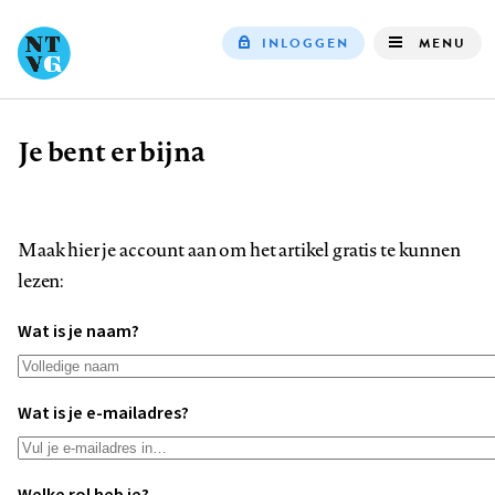
INLOGGEN
MENU
Top
navigation
Je bent er bijna
Kruimelpad
Maak hier je account aan om het artikel gratis te kunnen
lezen:
Wat is je naam?
Wat is je e-mailadres?