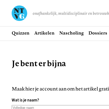
onafhankelijk, multidisciplinair en betrouw
Home
Quizzen
Artikelen
Nascholing
Dossiers
Hoofdnavigatie
Je bent er bijna
Kruimelpad
Maak hier je account aan om het artikel grat
Wat is je naam?