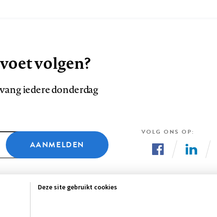
 voet volgen?
ntvang iedere donderdag
VOLG ONS OP
AANMELDEN
Volg
Volg
ons
ons
Deze site gebruikt cookies
op
op
Facebook
LinkedI