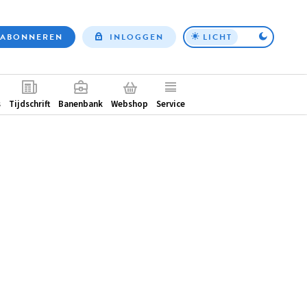
ABONNEREN
INLOGGEN
LICHT
Top
nav
ntair
s
Tijdschrift
Banenbank
Webshop
Service