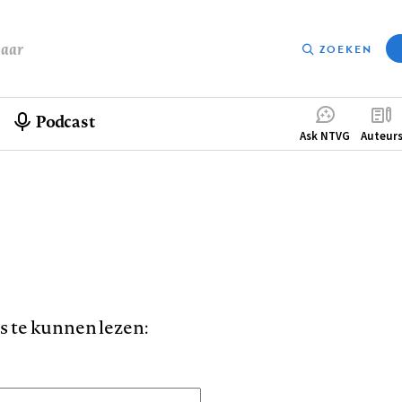
baar
ZOEKEN
Podcast
Compleme
Ask NTVG
Auteur
menu
is te kunnen lezen: