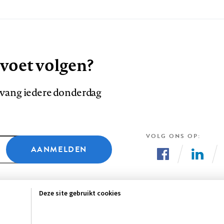
 voet volgen?
ntvang iedere donderdag
VOLG ONS OP
AANMELDEN
Volg
Volg
ons
ons
Deze site gebruikt cookies
op
op
Facebook
LinkedI