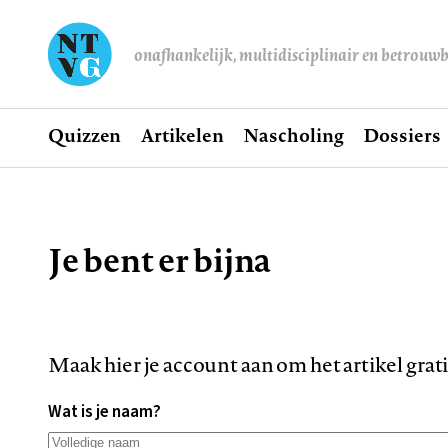
onafhankelijk, multidisciplinair en betrouw
Home
Quizzen
Artikelen
Nascholing
Dossiers
Hoofdnavigatie
Je bent er bijna
Kruimelpad
Maak hier je account aan om het artikel grat
Wat is je naam?