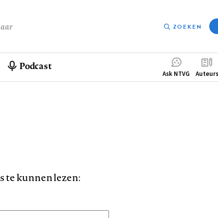
baar
ZOEKEN
Podcast
Compleme
Ask NTVG
Auteur
menu
is te kunnen lezen: