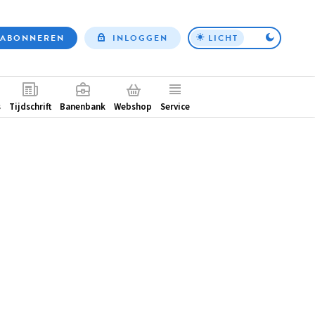
ABONNEREN
INLOGGEN
LICHT
Top
nav
ntair
s
Tijdschrift
Banenbank
Webshop
Service