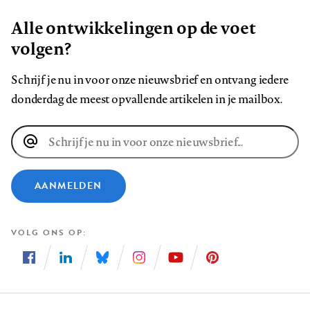
Alle ontwikkelingen op de voet
volgen?
Schrijf je nu in voor onze nieuwsbrief en ontvang iedere
donderdag de meest opvallende artikelen in je mailbox.
E-
mailadres
AANMELDEN
VOLG ONS OP
Volg
Volg
Volg
Volg
Volg
Volg
ons
ons
ons
ons
ons
ons