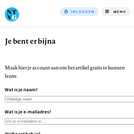
INLOGGEN
MENU
Top
navigation
Je bent er bijna
Kruimelpad
Maak hier je account aan om het artikel gratis te kunnen
lezen:
Wat is je naam?
Wat is je e-mailadres?