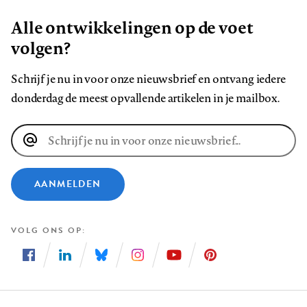
Alle ontwikkelingen op de voet
volgen?
Schrijf je nu in voor onze nieuwsbrief en ontvang iedere
donderdag de meest opvallende artikelen in je mailbox.
E-
mailadres
AANMELDEN
VOLG ONS OP
Volg
Volg
Volg
Volg
Volg
Volg
ons
ons
ons
ons
ons
ons