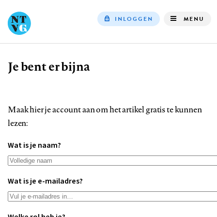
INLOGGEN
MENU
Top
navigation
Je bent er bijna
Kruimelpad
Maak hier je account aan om het artikel gratis te kunnen
lezen:
Wat is je naam?
Wat is je e-mailadres?