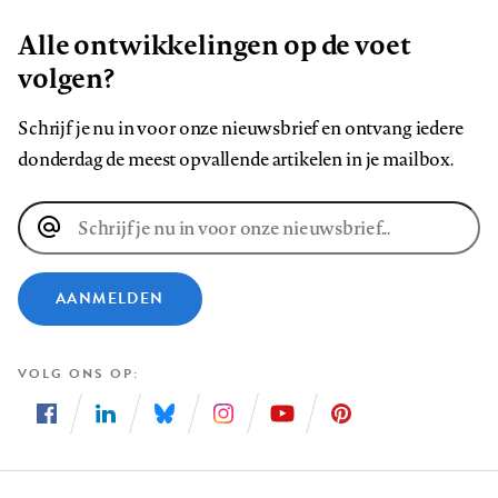
Alle ontwikkelingen op de voet
volgen?
Schrijf je nu in voor onze nieuwsbrief en ontvang iedere
donderdag de meest opvallende artikelen in je mailbox.
E-
mailadres
AANMELDEN
VOLG ONS OP
Volg
Volg
Volg
Volg
Volg
Volg
ons
ons
ons
ons
ons
ons