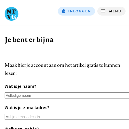
INLOGGEN
MENU
Top
navigation
Je bent er bijna
Kruimelpad
Maak hier je account aan om het artikel gratis te kunnen
lezen:
Wat is je naam?
Wat is je e-mailadres?