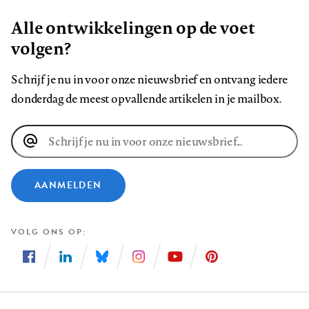
Alle ontwikkelingen op de voet
volgen?
Schrijf je nu in voor onze nieuwsbrief en ontvang iedere
donderdag de meest opvallende artikelen in je mailbox.
E-
mailadres
AANMELDEN
VOLG ONS OP
Volg
Volg
Volg
Volg
Volg
Volg
ons
ons
ons
ons
ons
ons