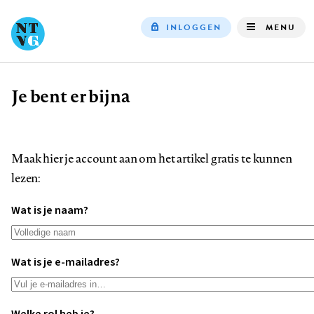
INLOGGEN
MENU
Top
navigation
Je bent er bijna
Kruimelpad
Maak hier je account aan om het artikel gratis te kunnen
lezen:
Wat is je naam?
Wat is je e-mailadres?