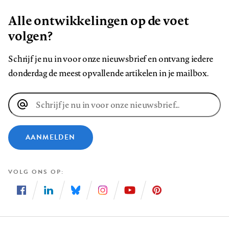
Alle ontwikkelingen op de voet
volgen?
Schrijf je nu in voor onze nieuwsbrief en ontvang iedere
donderdag de meest opvallende artikelen in je mailbox.
E-
mailadres
AANMELDEN
VOLG ONS OP
Volg
Volg
Volg
Volg
Volg
Volg
ons
ons
ons
ons
ons
ons