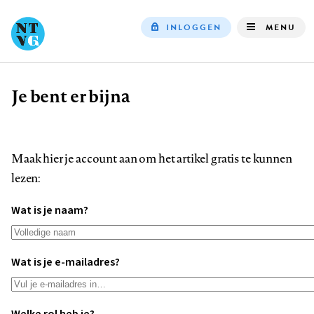
INLOGGEN
MENU
Top
navigation
Je bent er bijna
Kruimelpad
Maak hier je account aan om het artikel gratis te kunnen
lezen:
Wat is je naam?
Wat is je e-mailadres?