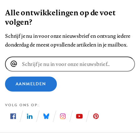
Alle ontwikkelingen op de voet
volgen?
Schrijf je nu in voor onze nieuwsbrief en ontvang iedere
donderdag de meest opvallende artikelen in je mailbox.
E-
mailadres
AANMELDEN
VOLG ONS OP
Volg
Volg
Volg
Volg
Volg
Volg
ons
ons
ons
ons
ons
ons