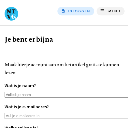
INLOGGEN
MENU
Top
navigation
Je bent er bijna
Kruimelpad
Maak hier je account aan om het artikel gratis te kunnen
lezen:
Wat is je naam?
Wat is je e-mailadres?