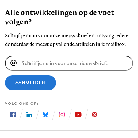
Alle ontwikkelingen op de voet
volgen?
Schrijf je nu in voor onze nieuwsbrief en ontvang iedere
donderdag de meest opvallende artikelen in je mailbox.
E-
mailadres
AANMELDEN
VOLG ONS OP
Volg
Volg
Volg
Volg
Volg
Volg
ons
ons
ons
ons
ons
ons