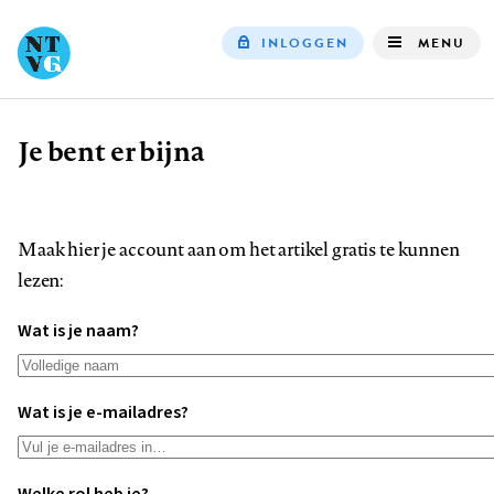
INLOGGEN
MENU
Top
navigation
Je bent er bijna
Kruimelpad
Maak hier je account aan om het artikel gratis te kunnen
lezen:
Wat is je naam?
Wat is je e-mailadres?