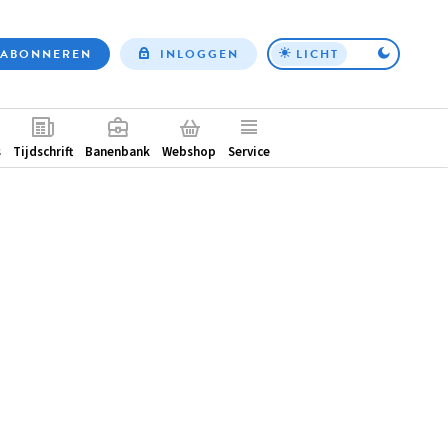
ABONNEREN
INLOGGEN
LICHT
Top
nav
ntair
s
Tijdschrift
Banenbank
Webshop
Service