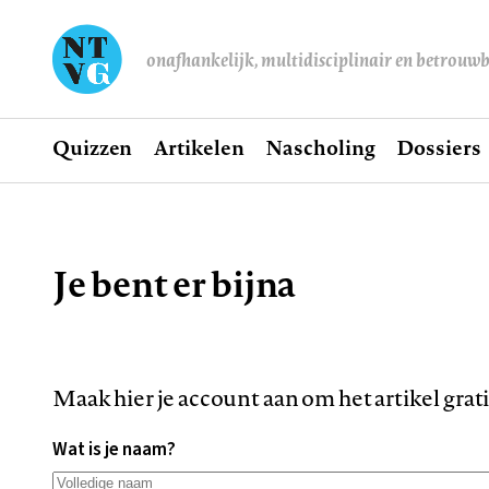
onafhankelijk, multidisciplinair en betrouw
Home
Quizzen
Artikelen
Nascholing
Dossiers
Hoofdnavigatie
Je bent er bijna
Kruimelpad
Maak hier je account aan om het artikel grat
Wat is je naam?