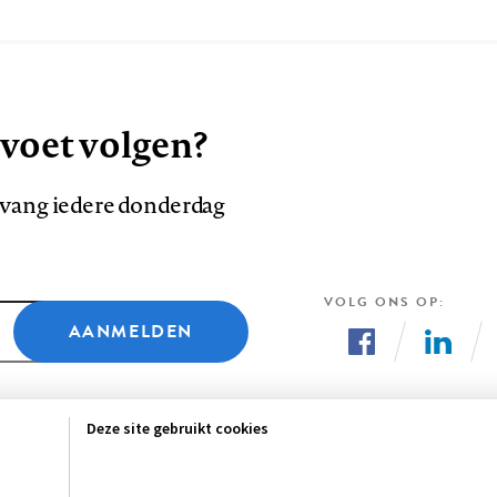
 voet volgen?
ntvang iedere donderdag
VOLG ONS OP
AANMELDEN
Volg
Volg
ons
ons
Deze site gebruikt cookies
op
op
Facebook
LinkedI