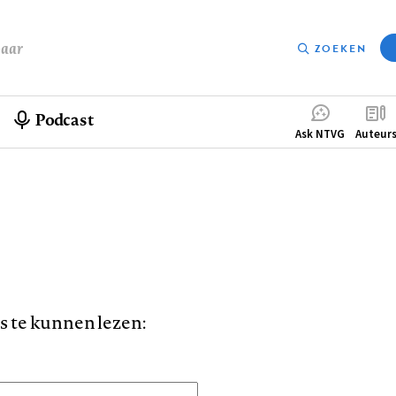
baar
ZOEKEN
Podcast
Compleme
Ask NTVG
Auteur
menu
is te kunnen lezen: