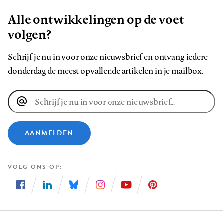
Alle ontwikkelingen op de voet
volgen?
Schrijf je nu in voor onze nieuwsbrief en ontvang iedere
donderdag de meest opvallende artikelen in je mailbox.
E-
mailadres
AANMELDEN
VOLG ONS OP
Volg
Volg
Volg
Volg
Volg
Volg
ons
ons
ons
ons
ons
ons