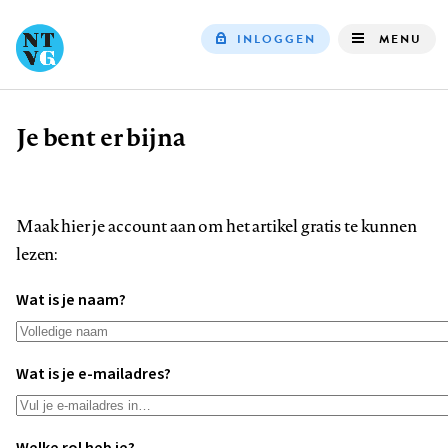
INLOGGEN
MENU
Top
navigation
Je bent er bijna
Kruimelpad
Maak hier je account aan om het artikel gratis te kunnen
lezen:
Wat is je naam?
Wat is je e-mailadres?