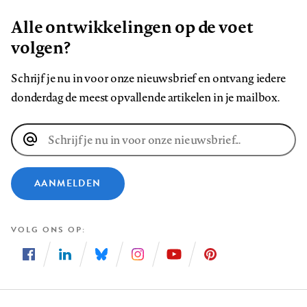
Alle ontwikkelingen op de voet
volgen?
Schrijf je nu in voor onze nieuwsbrief en ontvang iedere
donderdag de meest opvallende artikelen in je mailbox.
E-
mailadres
AANMELDEN
VOLG ONS OP
Volg
Volg
Volg
Volg
Volg
Volg
ons
ons
ons
ons
ons
ons