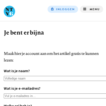
INLOGGEN
MENU
Top
navigation
Je bent er bijna
Kruimelpad
Maak hier je account aan om het artikel gratis te kunnen
lezen:
Wat is je naam?
Wat is je e-mailadres?