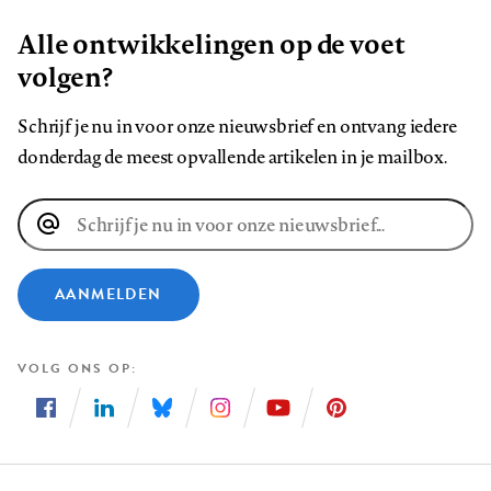
Alle ontwikkelingen op de voet
volgen?
Schrijf je nu in voor onze nieuwsbrief en ontvang iedere
donderdag de meest opvallende artikelen in je mailbox.
E-
mailadres
AANMELDEN
VOLG ONS OP
Volg
Volg
Volg
Volg
Volg
Volg
ons
ons
ons
ons
ons
ons