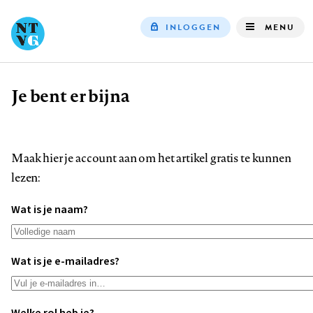
INLOGGEN
MENU
Top
navigation
Je bent er bijna
Kruimelpad
Maak hier je account aan om het artikel gratis te kunnen
lezen:
Wat is je naam?
Wat is je e-mailadres?