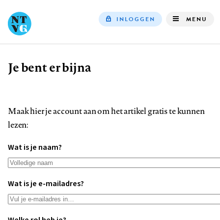
INLOGGEN
MENU
Top
navigation
Je bent er bijna
Kruimelpad
Maak hier je account aan om het artikel gratis te kunnen
lezen:
Wat is je naam?
Wat is je e-mailadres?