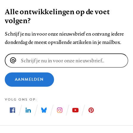
Alle ontwikkelingen op de voet
volgen?
Schrijf je nu in voor onze nieuwsbrief en ontvang iedere
donderdag de meest opvallende artikelen in je mailbox.
E-
mailadres
AANMELDEN
VOLG ONS OP
Volg
Volg
Volg
Volg
Volg
Volg
ons
ons
ons
ons
ons
ons