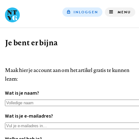
INLOGGEN
MENU
Top
navigation
Je bent er bijna
Kruimelpad
Maak hier je account aan om het artikel gratis te kunnen
lezen:
Wat is je naam?
Wat is je e-mailadres?