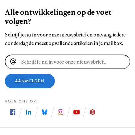
Alle ontwikkelingen op de voet
volgen?
Schrijf je nu in voor onze nieuwsbrief en ontvang iedere
donderdag de meest opvallende artikelen in je mailbox.
E-
mailadres
AANMELDEN
VOLG ONS OP
Volg
Volg
Volg
Volg
Volg
Volg
ons
ons
ons
ons
ons
ons