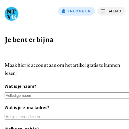
INLOGGEN
MENU
Top
navigation
Je bent er bijna
Kruimelpad
Maak hier je account aan om het artikel gratis te kunnen
lezen:
Wat is je naam?
Wat is je e-mailadres?