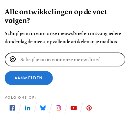
Alle ontwikkelingen op de voet
volgen?
Schrijf je nu in voor onze nieuwsbrief en ontvang iedere
donderdag de meest opvallende artikelen in je mailbox.
E-
mailadres
AANMELDEN
VOLG ONS OP
Volg
Volg
Volg
Volg
Volg
Volg
ons
ons
ons
ons
ons
ons