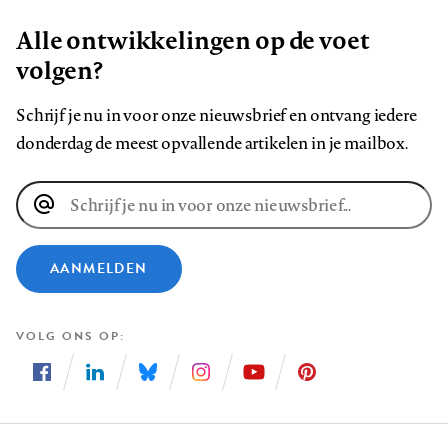
Alle ontwikkelingen op de voet
volgen?
Schrijf je nu in voor onze nieuwsbrief en ontvang iedere
donderdag de meest opvallende artikelen in je mailbox.
E-
mailadres
AANMELDEN
VOLG ONS OP
Volg
Volg
Volg
Volg
Volg
Volg
ons
ons
ons
ons
ons
ons