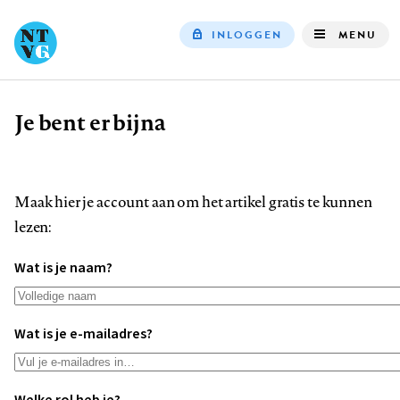
INLOGGEN
MENU
Top
navigation
Je bent er bijna
Kruimelpad
Maak hier je account aan om het artikel gratis te kunnen
lezen:
Wat is je naam?
Wat is je e-mailadres?