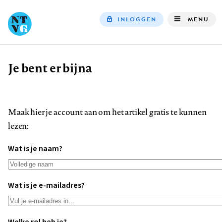
INLOGGEN
MENU
Top
navigation
Je bent er bijna
Kruimelpad
Maak hier je account aan om het artikel gratis te kunnen
lezen:
Wat is je naam?
Wat is je e-mailadres?