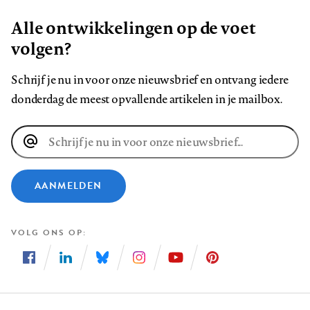
Alle ontwikkelingen op de voet
volgen?
Schrijf je nu in voor onze nieuwsbrief en ontvang iedere
donderdag de meest opvallende artikelen in je mailbox.
E-
mailadres
AANMELDEN
VOLG ONS OP
Volg
Volg
Volg
Volg
Volg
Volg
ons
ons
ons
ons
ons
ons