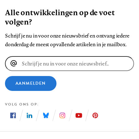
Alle ontwikkelingen op de voet
volgen?
Schrijf je nu in voor onze nieuwsbrief en ontvang iedere
donderdag de meest opvallende artikelen in je mailbox.
E-
mailadres
AANMELDEN
VOLG ONS OP
Volg
Volg
Volg
Volg
Volg
Volg
ons
ons
ons
ons
ons
ons