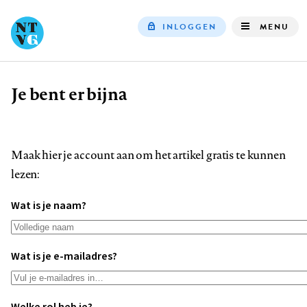
INLOGGEN
MENU
Top
navigation
Je bent er bijna
Kruimelpad
Maak hier je account aan om het artikel gratis te kunnen
lezen:
Wat is je naam?
Wat is je e-mailadres?