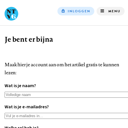
INLOGGEN
MENU
Top
navigation
Je bent er bijna
Kruimelpad
Maak hier je account aan om het artikel gratis te kunnen
lezen:
Wat is je naam?
Wat is je e-mailadres?