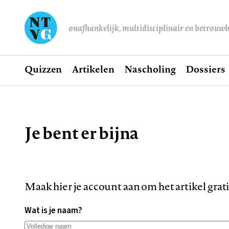
onafhankelijk, multidisciplinair en betrouw
Home
Quizzen
Artikelen
Nascholing
Dossiers
Hoofdnavigatie
Je bent er bijna
Kruimelpad
Maak hier je account aan om het artikel grat
Wat is je naam?