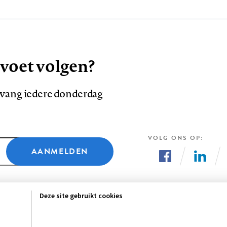
 voet volgen?
ntvang iedere donderdag
VOLG ONS OP
AANMELDEN
Volg
Volg
ons
ons
Deze site gebruikt cookies
op
op
Facebook
LinkedI