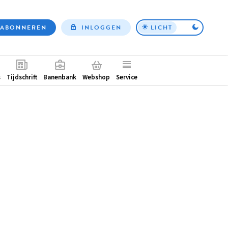
ABONNEREN
INLOGGEN
LICHT
Top
nav
ntair
s
Tijdschrift
Banenbank
Webshop
Service