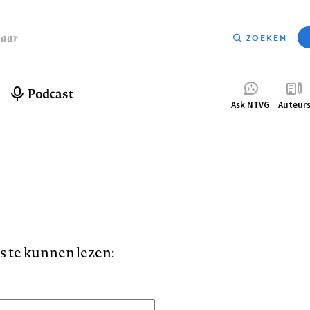
baar
ZOEKEN
Podcast
Compleme
Ask NTVG
Auteur
menu
is te kunnen lezen: