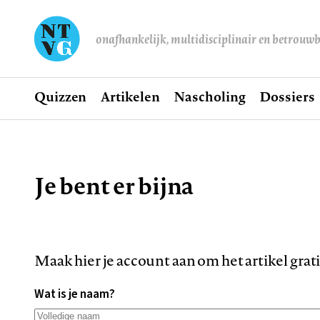
onafhankelijk, multidisciplinair en betrouw
Home
Quizzen
Artikelen
Nascholing
Dossiers
Hoofdnavigatie
Je bent er bijna
Kruimelpad
Maak hier je account aan om het artikel grat
Wat is je naam?