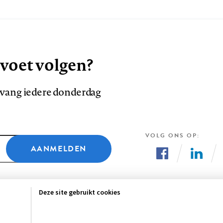
 voet volgen?
ntvang iedere donderdag
VOLG ONS OP
AANMELDEN
Volg
Volg
ons
ons
Deze site gebruikt cookies
op
op
Facebook
LinkedI