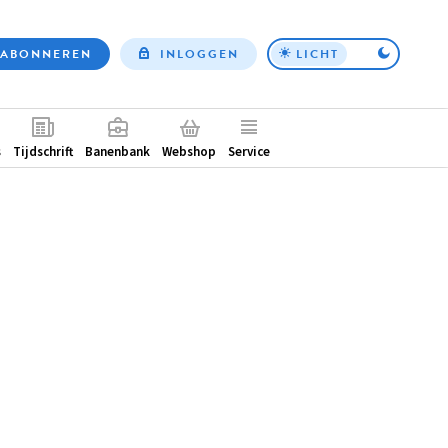
ABONNEREN
INLOGGEN
LICHT
Top
nav
ntair
s
Tijdschrift
Banenbank
Webshop
Service