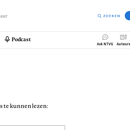
baar
ZOEKEN
Podcast
Compleme
Ask NTVG
Auteur
menu
is te kunnen lezen: