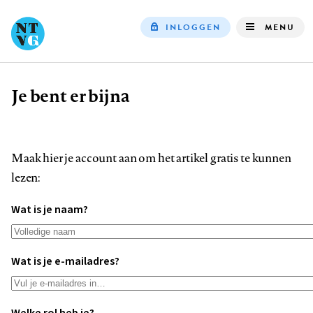
INLOGGEN
MENU
Top
navigation
Je bent er bijna
Kruimelpad
Maak hier je account aan om het artikel gratis te kunnen
lezen:
Wat is je naam?
Wat is je e-mailadres?